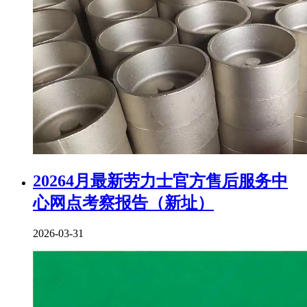
20264月最新劳力士官方售后服务中
心网点考察报告（新址）
2026-03-31