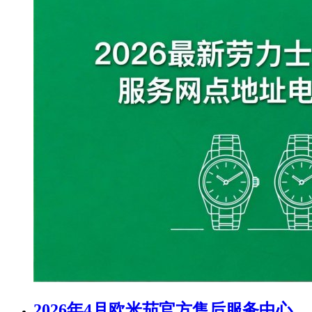
2026年4月欧米茄官方售后服务中心