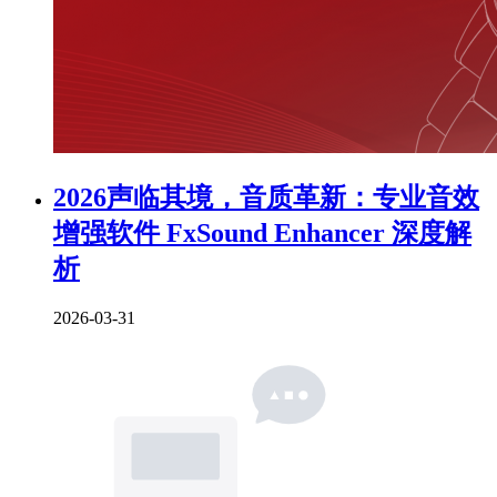
2026声临其境，音质革新：专业音效
增强软件 FxSound Enhancer 深度解
析
2026-03-31