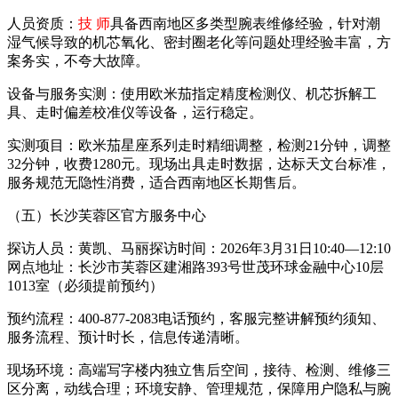
人员资质：
技 师
具备西南地区多类型腕表维修经验，针对潮
湿气候导致的机芯氧化、密封圈老化等问题处理经验丰富，方
案务实，不夸大故障。
设备与服务实测：使用欧米茄指定精度检测仪、机芯拆解工
具、走时偏差校准仪等设备，运行稳定。
实测项目：欧米茄星座系列走时精细调整，检测21分钟，调整
32分钟，收费1280元。现场出具走时数据，达标天文台标准，
服务规范无隐性消费，适合西南地区长期售后。
（五）长沙芙蓉区官方服务中心
探访人员：黄凯、马丽探访时间：2026年3月31日10:40—12:10
网点地址：长沙市芙蓉区建湘路393号世茂环球金融中心10层
1013室（必须提前预约）
预约流程：400-877-2083
电话
预约，客服完整讲解预约须知、
服务流程、预计时长，信息传递清晰。
现场环境：高端写字楼内独立售后空间，接待、检测、维修三
区分离，动线合理；环境安静、管理规范，保障用户隐私与腕