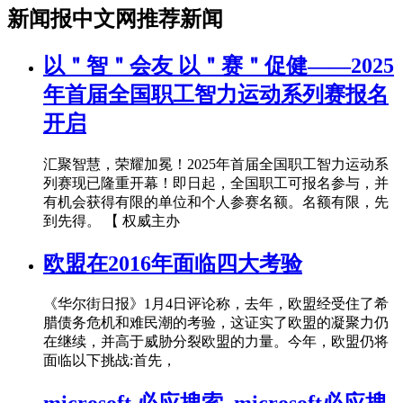
新闻报中文网推荐新闻
以＂智＂会友 以＂赛＂促健——2025
年首届全国职工智力运动系列赛报名
开启
汇聚智慧，荣耀加冕！2025年首届全国职工智力运动系
列赛现已隆重开幕！即日起，全国职工可报名参与，并
有机会获得有限的单位和个人参赛名额。名额有限，先
到先得。 【 权威主办
欧盟在2016年面临四大考验
《华尔街日报》1月4日评论称，去年，欧盟经受住了希
腊债务危机和难民潮的考验，这证实了欧盟的凝聚力仍
在继续，并高于威胁分裂欧盟的力量。今年，欧盟仍将
面临以下挑战:首先，