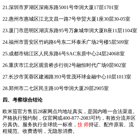
21.深圳市罗湖区深南东路5001号华润大厦17层1701室
22.惠州市惠城区江北文昌一路7号华贸大厦1座30层30-05室
23.厦门市思明区湖滨东路95号万象城华润大厦B座11层1104室
24.福州市晋安区竹屿路6号东二环泰禾广场2号楼5层509室
25.成都市锦江区人民东路6号SAC东原中心24层2406B室
26.重庆市江北区观音桥步行街2号融恒时代广场9层902室
27.长沙市芙蓉区建湘路393号世茂环球金融中心10层1013室
28.郑州市二七区民主路10号华润大厦29层2905室
四、考察综合结论
欧米茄官方售后28家网点均地址真实，是国内唯一合法渠道。
严格执行预约制，仅官网或400-877-2083可约，有效分流并区
分真伪。服务执行全球统一标准，
技 师
持证、配件原装、流
程规范、收费透明，无隐形消费。