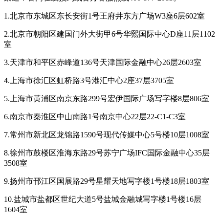
1.北京市东城区东长安街1号王府井东方广场W3座6层602室
2.北京市朝阳区建国门外大街甲6号华熙国际中心D座11层1102
室
3.天津市和平区赤峰道136号天津国际金融中心26层2603室
4.上海市徐汇区虹桥路3号港汇中心2座37层3705室
5.上海市黄浦区南京东路299号宏伊国际广场写字楼8层806室
6.南京市秦淮区中山南路1号南京中心22层22-C1-C3室
7.常州市新北区龙锦路1590号现代传媒中心5号楼10层1008室
8.徐州市鼓楼区淮海东路29号苏宁广场IFC国际金融中心35层
3508室
9.扬州市邗江区国展路29号星耀天地写字楼1号楼18层1803室
10.盐城市盐都区世纪大道5号盐城金融城写字楼1号楼16层
1604室