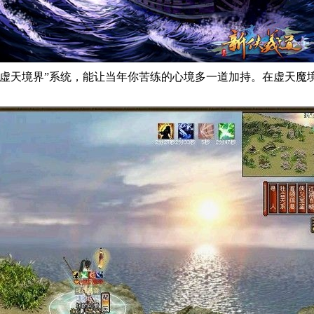
“虚天境界”系统，能让当年你苦练的心境多一道加持。在虚天魔