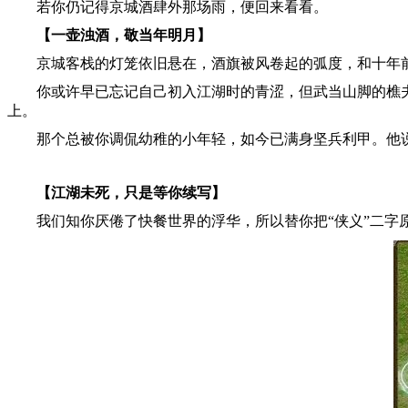
若你仍记得京城酒肆外那场雨，便回来看看。
【一壶浊酒，敬当年明月】
京城客栈的灯笼依旧悬在，酒旗被风卷起的弧度，和十年
你或许早已忘记自己初入江湖时的青涩，但武当山脚的樵
上。
那个总被你调侃幼稚的小年轻，如今已满身坚兵利甲。他
【江湖未死，只是等你续写】
我们知你厌倦了快餐世界的浮华，所以替你把“侠义”二字