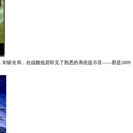
，剑斩全局，在战舰低层听见了熟悉的系统提示音——那是2009