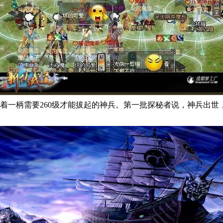
着一柄需要260级才能拔起的神兵。第一批探秘者说，神兵出世