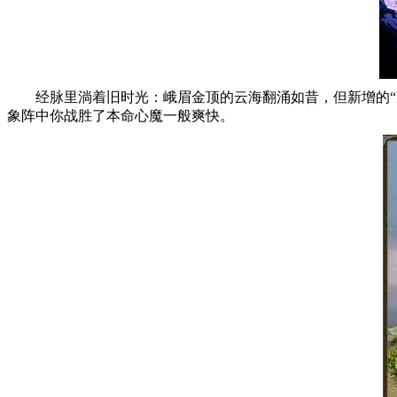
经脉里淌着旧时光：峨眉金顶的云海翻涌如昔，但新增的
象阵中你战胜了本命心魔一般爽快。