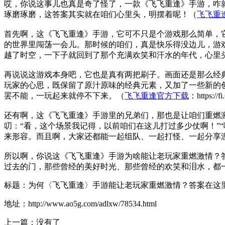
哎，你说这事儿也真是奇了怪了，一款《飞飞重逢》手游，咋
琢磨琢磨，这答案其实就在咱们心里头，明摆着呢！（
飞飞重
首先啊，这《飞飞重逢》手游，它可不只是个游戏那么简单，
的世界里闯荡一会儿。那时候的咱们，真是快乐得没边儿，游
越了时空，一下子就回到了那个充满欢笑和汗水的年代，心里
再说说这游戏本身吧，它也是真有两把刷子。画面还是那么经
玩家的心思，既保留了原汁原味的经典元素，又加了一些新的
罢不能，一玩起来就停不下来。（
飞飞重逢官方下载
：https://f
还有啊，这《飞飞重逢》手游里的兄弟们，那也是让咱们重燃
叨：“看，这个场景我记得，以前咱们在这儿打过多少仗啊！”
来形容。而且啊，大家还都能一起组队、一起打怪、一起分享
所以啊，你说这《飞飞重逢》手游为啥能让老玩家重燃激情？
过去的门，那些曾经的美好时光、那些曾经的欢笑和泪水，都
标题：为何〈飞飞重逢〉手游能让老玩家重燃激情？答案在这
地址：http://www.ao5g.com/adlxw/78534.html
上一篇：没有了