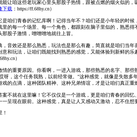
就能让咱这些老玩家心里头那股子热情，跟被点燃的烟火似的，
逢下载
：https://ff.68hy.cn）
它是咱们青春的记忆库啊！记得当年不？咱们还是小年轻的时候
戏里的每一个场景、每一个角色，都跟刻在脑子里似的，熟悉得
头那股子激情，噌噌噌地就往上冒。
典，音效还是那么熟悉，玩法也是那么有趣，简直就是咱们当年
创意和玩法，让咱们既能找到熟悉的感觉，又能体验到新鲜的乐
i.68hy.cn）
激情的重要原因。你看啊，一进入游戏，那些熟悉的名字、那些
“哎呀，这个任务我熟，以前经常做。”这种感觉，就像是失散多
游戏的点滴，这种团队精神、这种兄弟情谊，才是让咱们真正重
答案不就在这里嘛！它不仅仅是一个游戏，更是咱们青春的回忆
一一呈现在眼前。这种感觉，真是让人又感动又激动，忍不住想
里！