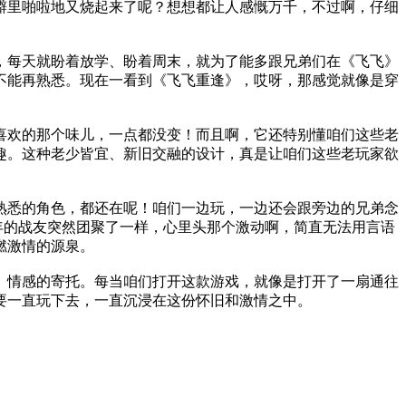
噼里啪啦地又烧起来了呢？想想都让人感慨万千，不过啊，仔细
，每天就盼着放学、盼着周末，就为了能多跟兄弟们在《飞飞》
不能再熟悉。现在一看到《飞飞重逢》，哎呀，那感觉就像是穿
喜欢的那个味儿，一点都没变！而且啊，它还特别懂咱们这些老
趣。这种老少皆宜、新旧交融的设计，真是让咱们这些老玩家欲
熟悉的角色，都还在呢！咱们一边玩，一边还会跟旁边的兄弟念
年的战友突然团聚了一样，心里头那个激动啊，简直无法用言语
燃激情的源泉。
、情感的寄托。每当咱们打开这款游戏，就像是打开了一扇通往
要一直玩下去，一直沉浸在这份怀旧和激情之中。