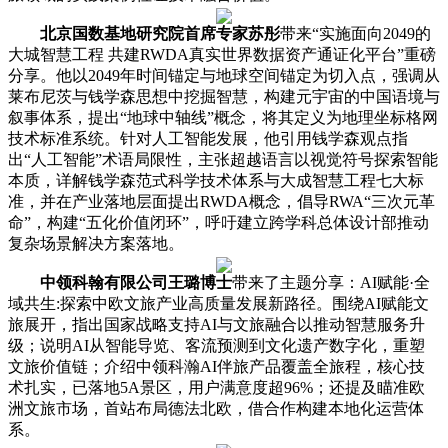
北京国数基地研究院首席专家苏彤
带来“实施面向2049的
大城智慧工程 共建RWDA真实世界数据资产通证化平台”重磅
分享。他以2049年时间锚定与地球空间锚定为切入点，强调从
莱布尼茨与钱学森思想中挖掘智慧，构建元宇宙的中国语境与
叙事体系，提出“地球中轴线”概念，将其定义为地理坐标格网
技术标准系统。针对人工智能发展，他引用钱学森观点指
出“人工智能”术语局限性，主张超越语言以视觉符号探索智能
本质，详解钱学森范式科学技术体系与大成智慧工程七大标
准，并在产业落地层面提出RWDA概念，倡导RWA“三次元革
命”，构建“五化价值闭环”，呼吁建立跨学科总体设计部推动
复杂场景解决方案落地。
中领科翰有限公司王璐博士
带来了主题分享：AI赋能·全
域共生:探索中欧文旅产业高质量发展新路径。围绕AI赋能文
旅展开，指出国家战略支持AI与文旅融合以推动智慧服务升
级；说明AI从智能导览、客流预测到文化遗产数字化，重塑
文旅价值链；介绍中领科瀚AI伴旅产品覆盖全旅程，核心技
术扎实，已落地5A景区，用户满意度超96%；还提及瞄准欧
洲文旅市场，首站布局德法北欧，借合作构建本地化运营体
系。