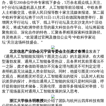
办，吸引200余位中外专家线下参会，5万余名观众线上关注。
8个分论坛涵盖机器人技术、人工智能等前沿领域，中欧各界
人士积极交流，收获人民日报等数十家主流媒体报道。第二届
中欧科学家论坛将于10月31日-11月2日在德国海德堡举行，新
增两大平行论坛，线下、线上平行论坛及北京沙龙共9个活动
单元，将成为欧洲华侨主导的最大科技合作平台。论坛将延续
聚焦前沿、深化合作的特色，汇聚各界精英探索科技新路径。
肖灵艳表示，“欢迎通过官网及微信公众号‘中欧科学家论
坛’关注这场科技盛会。”
北京信息产业协会元宇宙专委会主任龚才春博士
发表了
《通用人工智能能实现吗？图灵怎么说》的主题演讲。在大模
型蓬勃发展、通用人工智能备受热议，且各界对其前景看法不
一之际，龚才春借助哥德尔不完备定理与图灵不可判定定理，
表明机器无法涵盖人类全部知识。同时，他援引图灵1950年论
文观点，阐述图灵对否定人工智能看法的驳斥，以及对人机知
识差异的探讨，并指出通用人工智能的实现只是时间问题，呼
吁提前做好技术储备，完善伦理、道德等多领域应对举措，引
发了现场嘉宾对通用人工智能发展的深入思考。
浙江大学徐永明教授
则介绍了团队与杭州云四库科技有限
公司联合开发的云四库智能问答系统