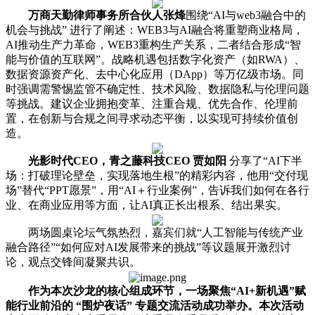
万商天勤律师事务所合伙人张烽
围绕“AI与web3融合中的
机会与挑战” 进行了阐述：WEB3与AI融合将重塑商业格局，
AI推动生产力革命，WEB3重构生产关系，二者结合形成“智
能与价值的互联网”。战略机遇包括数字化资产（如RWA）、
数据资源资产化、去中心化应用（DApp）等万亿级市场。同
时强调需警惕监管不确定性、技术风险、数据隐私与伦理问题
等挑战。建议企业拥抱变革、注重合规、优先合作、伦理前
置，在创新与合规之间寻求动态平衡，以实现可持续价值创
造。
光影时代
CEO
，青之藤科技
CEO
贾如阳
分享了“AI下半
场：打破理论壁垒，实现落地生根”的精彩内容，他用“交付现
场”替代“PPT愿景”，用“AI＋行业案例”，告诉我们如何在各行
业、在商业应用等方面，让AI真正长出根系、结出果实。
两场圆桌论坛气氛热烈，嘉宾们就“人工智能与传统产业
融合路径”“如何应对AI发展带来的挑战”等议题展开激烈讨
论，观点交锋间凝聚共识。
作为本次沙龙的核心组成环节，一场聚焦“
AI+
新机遇”赋
能行业前沿的
“围炉夜话”
专题交流活动成功举办。本次活动