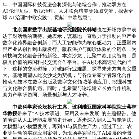
年，中国国际科技促进会将深化与论坛合作，推动双方在
AI 伦理互认、数据治理、人才联合培养等领域交流，探索全
球 AI 治理“中欧实践”，贡献 “中欧智慧”。
北京国家数字出版基地研究院院长韩靖
也在开场致辞中表
达了对活动的期待。她表示，该基地一直致力于推动内容产业
数字化跨界融合创新，而人工智能作为核心驱动力，正重塑内
容产业从创作到出版发行、版权保护与阅读体验的全链条，为
科技与文化融合开拓新径。本次沙龙，汇聚中欧顶尖智慧，是
极具价值的跨国科技交流合作平台。在AI技术高速迭代的当
下，这样的交流碰撞，对破解行业难题、探寻未来方向意义重
大。基地期望以此次沙龙为契机，与各位专家学者深化合作，
推动AI技术在数字出版及数字文化领域落地应用，挖掘科技
与文化融合新机遇。同时，也希望与论坛建立长效合作机制，
助力产学研协同、场景创新与人才培养。
中欧科学家论坛执行主席、玻利维亚国家科学院院士蒋林
华教授
带来了“AI技术演进、应用及未来发展”的主题报告。他
的演讲从人工智能发展简史开始，逐步深入到人工智能算法、
大模型与小模型发展，再到AI与新质生产力，通过工业、农
业等生动的实践应用案例，为现场嘉宾呈现了AI发展的全景