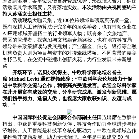
筹备到落地，各单位凭借自身资源优势，形成强大合力，确保
活动既具学术高度，又有落地实效。
本次活动由央视网签约主
持人苏涵女士担任主持。
活动现场大咖云集，近100位跨领域重磅嘉宾齐聚一堂。
既有深耕人工智能算法研究多年的顶尖学者，也有带领企业在
AI应用领域开疆拓土的行业领军人物；既有来自文旅地产、
景区的管理者，探索AI与文旅融合新路径，也有地方科技局
领导带来政策解读与发展规划；产业基金、信托、银行等金融
机构负责人则为项目与资本的对接牵线搭桥。不同背景的嘉宾
各抒己见，在交流中碰撞出创新火花，为行业发展带来新思
路。
开场环节，
诺贝尔奖得主、中欧科学家论坛名誉主
席
Michael Levitt
通过视频致辞：“中欧科学家论坛致力于促
进中欧科学交流与合作，我很高兴受邀发言。欢迎全球科学家
在此开展富有成效的交流，分享研究成果、激发创新思维。愿
我们携手努力、造福人类，也祝愿大家收获知识、友谊与成
功。”
中国国际科技促进会国际合作部副主任田垚出席
在致辞中
指出，中欧是重要科技创新伙伴，科技合作助力全球进步与经
济增长。人工智能是科技革命核心驱动力，中欧在此领域合作
能推动其健康发展、助力全球治理。今年是中欧建交 50 周