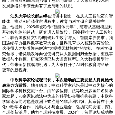
图，最后对AI前沿趋势做了总结与展望，让大家对AI技术的
发展脉络和未来走向有了更清晰的认识。
汕头大学校长郝志峰
在演讲中指出，在从人工智能迈向智
能体、推动AI价值化的进程中，教育与科学研究是关键主
题。他提到，2025年被称作“智能体元年”，随着从基础模型到
基础智能体的跨越，研究进入新阶段 。国务院推动“人工智能
+”，联合国教科文组织明确师生数字与人工智能素养要求，我
国连续举办世界数字教育大会，世界教育步入智慧教育阶段。
这使得人才培养迎来解决“大规模因材施教”的契机，在科学研
究领域，诺奖颁发导向促使研究从大数据回归全数据，重视零
数据与小数据。研究环境已从大语言模型进入大数据模型时
代，带来全新挑战与机遇，为大家打开了AI时代教育与科研
变革的新视野。
中欧科学家论坛秘书长，本次活动的主要发起人肖灵艳代
表主办方致辞
。她介绍道：中欧科学家论坛是以中欧为核心的
国际学术科技交流平台。由30多位德、法等欧洲多国知名科学
家发起，70余家以德法中为主的科学协会和机构共建，中欧科
学家论坛同时也是欧洲正式注册的非营利组织。其宗旨在于强
化中欧学术合作，推动人才与企业融合，弘扬民间友谊，探讨
全球创新治理，助力全球科技发展。2024年，首届论坛成功举