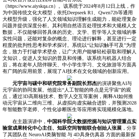
（https://www.aiyskqa.cn）。该系统于2024年8月12日上线，作
为中国传统文化大模型，依托Deepseek R1、Qwen72b等通用
大模型升级，强化了人文领域知识理解生成能力，能处理复杂
问题并提供深度分析。其利用自然语言处理技术和大规模人文
数据，不仅能够回答具体的历史、文学、哲学等人文领域的事
实性问题，还能对复杂的概念、理论进行解释，甚至进行一定
程度的批判性思考和学术探讨。系统以“让知识触手可及”为理
念，致力于打破学术壁垒，让广大用户能够轻松获取和理解人
文知识，促进人文知识的普及和传播。该系统与机器人结合
后，将在老年人陪伴聊天、中小学生学习、文化旅游等方面具
有广阔的应用前景，展现了AI技术在文化领域的创新应用。
元宇宙与碳中和研究院常务副院长邢杰
的演讲聚焦AI与
元宇宙的协同发展。他提出“人工智能的终点是元宇宙”的观
点，通过3D高斯核技术、数字人交互等案例，阐释AI如何推
动元宇宙从二维向三维、从虚拟向虚实融合进阶，并预测2028
年智能数字老师、个性化诊断医生等应用将实现规模化落地。
在主题演讲中，
中国科学院大数据挖掘与知识管理重点实
验室成果转化中心主任、知跃空间智能联合创始人张展
，分享
了其团队在 NeuroAI类脑智能 与 4D具身仿真器 方面的最新探