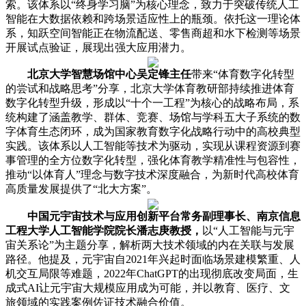
索。该体系以“终身学习脑”为核心理念，致力于突破传统人工
智能在大数据依赖和跨场景适应性上的瓶颈。依托这一理论体
系，知跃空间智能正在物流配送、零售商超和水下检测等场景
开展试点验证，展现出强大应用潜力。
北京大学智慧场馆中心吴定锋主任
带来“体育数字化转型
的尝试和战略思考”分享，北京大学体育教研部持续推进体育
数字化转型升级，形成以“十个一工程”为核心的战略布局，系
统构建了涵盖教学、群体、竞赛、场馆与学科五大子系统的数
字体育生态闭环，成为国家教育数字化战略行动中的高校典型
实践。该体系以人工智能等技术为驱动，实现从课程资源到赛
事管理的全方位数字化转型，强化体育教学精准性与包容性，
推动“以体育人”理念与数字技术深度融合，为新时代高校体育
高质量发展提供了“北大方案”。
中国元宇宙技术与应用创新平台常务副理事长、南京信息
工程大学人工智能学院院长潘志庚教授，
以“人工智能与元宇
宙关系论”为主题分享，解析两大技术领域的内在关联与发展
路径。他提及，元宇宙自2021年兴起时面临场景建模繁重、人
机交互局限等难题，2022年ChatGPT的出现彻底改变局面，生
成式AI让元宇宙大规模应用成为可能，并以教育、医疗、文
旅领域的实践案例佐证技术融合价值。