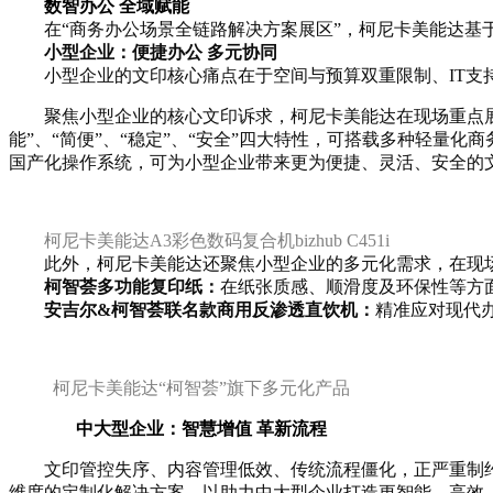
数智办公 全域赋能
在“商务办公场景全链路解决方案展区”，
柯尼卡美能达基
小型企业：便捷办公 多元协同
小型企业的文印核心痛点在于空间与预算双重限制、IT
聚焦
小型企业
的核心文印诉求，
柯尼卡美能达
在现场
重点展
能
”
、
“简便”
、
“
稳定
”
、
“
安全
”
四大特性，
可
搭载多种轻量
化商
国产化操作系统
，可
为小型企业带来更
为
便捷
、
灵活
、安全
的
柯尼卡美能达A3彩色数码复合机bizhub C451i
此外，柯尼卡美能达还聚焦小型企业的多元化需求，在现场
柯智荟多功能复印纸
：
在纸张质感、顺滑度及环保性等方
安吉尔&柯智荟联名款商用反渗透直饮机
：
精准应对现代
柯尼卡美能达“柯智荟”旗下多元化产品
中大型企业：智慧增值 革新流程
文印
管控失序
、内容管理
低效
、
传统
流程
僵化
，
正严重
制
维度的定制化解决方案，以助力中大型企业打造更
智能、高效