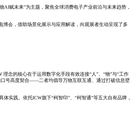
物
AI赋未来”为主题，
聚焦全球消费电子产业前沿与未来趋势，
E电博会，借助场景化展示与应用解读，向观展者生动呈现了多
”）。ICW 理念的核心在于运用数字化手段有
效
连
接“人
”、“物”与“工作
”的口号高度契合——二者均倡导万物互联互通、通过打破信息壁
体实践。依托ICW旗下“柯智印”、“柯智通”等五大自有品牌，