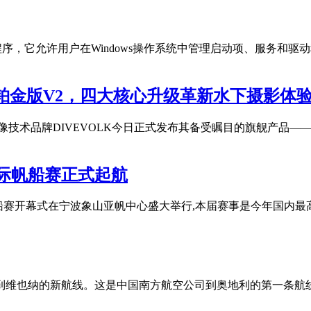
统配置实用程序，它允许用户在Windows操作系统中管理启动项、服务和
 Max铂金版V2，四大核心升级革新水下摄影体
影像技术品牌DIVEVOLK今日正式发布其备受瞩目的旗舰产品—— SeaTou
国际帆船赛正式起航
国际帆船赛开幕式在宁波象山亚帆中心盛大举行,本届赛事是今年国内
再到维也纳的新航线。这是中国南方航空公司到奥地利的第一条航