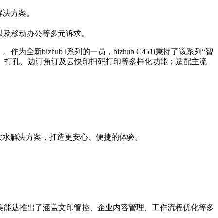
解决方案。
以及移动办公等多元诉求。
”）。作为全新bizhub i系列的
一员
，bizhub C451i
秉持了该
系列
“
智
、打孔、边订角订及云快印扫码打印等多样化功能
；适配主流
饮水解决方案，打造更安心、便捷的体验。
美能达推出
了涵盖文印管控、企业内容管理、工作流程优化等多