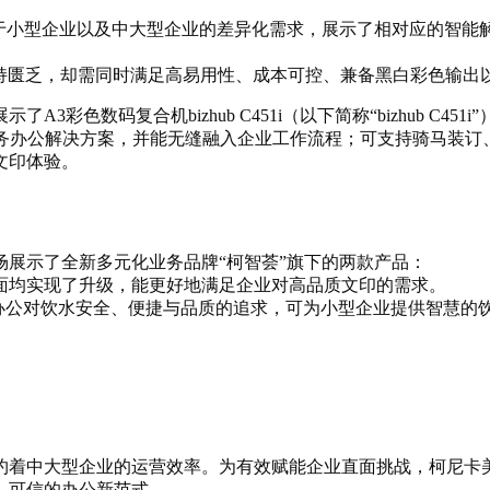
于小型企业以及中大型企业的差异化需求，展示了相对应的智能
支持匮乏，却需同时满足高易用性、成本可控、兼备黑白彩色输出
示了A3彩色数码复合机bizhub C451i（以下简称“bizhub C451i
务办公解决方案，
并能
无缝融入企业工作流程
；可
支持骑马装订
文印体验。
展示了全新多元化业务品牌“柯智荟”旗下的两款产品：
面均实现了升级，能更好地满足企业对高品质文印的需求。
办公对饮水安全、便捷与品质的追求，可为小型企业提供智慧的
约
着
中大型企业
的运营效率
。
为有效赋能企业直面挑战，
柯尼卡
、
可信
的办公新范式
。